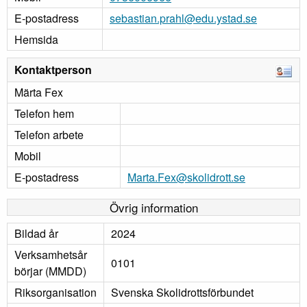
E-postadress
sebastian.prahl@edu.ystad.se
Hemsida
Kontaktperson
Märta Fex
Telefon hem
Telefon arbete
Mobil
E-postadress
Marta.Fex@skolidrott.se
Övrig information
Bildad år
2024
Verksamhetsår
0101
börjar (MMDD)
Riksorganisation
Svenska Skolidrottsförbundet