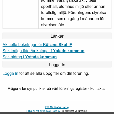
kommer vara fysiska aktiviteter i
sporthall, utomhus miljö eller annan
idrottslig miljö. Föreningens styrelse
kommer ses en gång i månaden för
styrelsemöte.
Länkar
Aktuella bokningar för
Källans Skol-IF
Sök lediga tider/bokningar i
Ystads kommun
Sök bidrag i
Ystads kommun
Logga in
Logga in
för att se alla uppgifter om din förening.
Frågor eller synpunkter på vårt föreningsregister - kontakta
.
FRI Webb-Förening
®
FRI
är ett av
Idavall Data AB
registrerat varumärke.