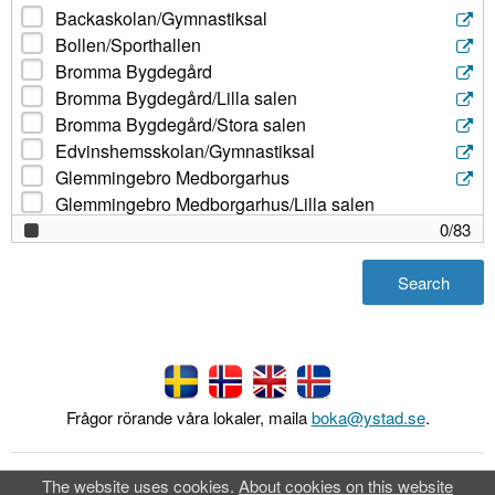
Backaskolan/Gymnastiksal
Bollen/Sporthallen
Bromma Bygdegård
Bromma Bygdegård/Lilla salen
Bromma Bygdegård/Stora salen
Edvinshemsskolan/Gymnastiksal
Glemmingebro Medborgarhus
Glemmingebro Medborgarhus/Lilla salen
Glemmingebro Medborgarhus/Sessionssalen
0
/
83
Glemmingebro Medborgarhus/Stora salen
Hedeskoga församlingshem
Search
Hedeskoga församlingshem/Lilla salen
Hedeskoga församlingshem/Stora salen
Köpingebro Fritidsgård
Köpingebro Fritidsgård/Sal 1
Köpingebro Fritidsgård/Sal 2
Frågor rörande våra lokaler, maila
boka@ystad.se
.
Köpingebro Konstrgräs
Köpingebro Konstrgräs/Konstgräsplan
The website uses cookies.
About cookies on this website
FRI
Webb-Bokning