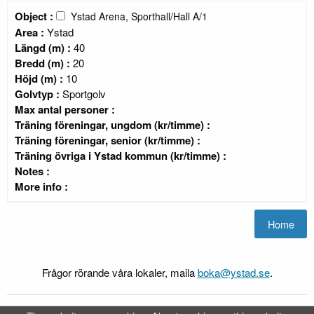
Object :
Ystad Arena, Sporthall/Hall A/1
Area :
Ystad
Längd (m) :
40
Bredd (m) :
20
Höjd (m) :
10
Golvtyp :
Sportgolv
Max antal personer :
Träning föreningar, ungdom (kr/timme) :
Träning föreningar, senior (kr/timme) :
Träning övriga i Ystad kommun (kr/timme) :
Notes :
More info :
Frågor rörande våra lokaler, maila
boka@ystad.se
.
FRI
Webb-Bokning