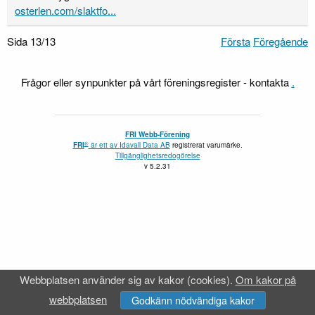
osterlen.com/slaktfo...
Sida 13/13
Första
Föregående
Frågor eller synpunkter på vårt föreningsregister - kontakta
.
FRI Webb-Förening
®
FRI
är ett av
Idavall Data AB
registrerat varumärke.
Tillgänglighetsredogörelse
v 5.2.31
Webbplatsen använder sig av kakor (cookies).
Om kakor på
webbplatsen
Godkänn nödvändiga kakor